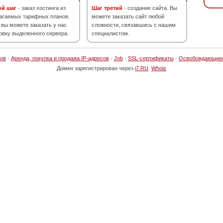
ой шаг
- заказ хостинга из
Шаг третий
- создание сайта. Вы
агаемых тарифных планов.
можете заказать сайт любой
 вы можете заказать у нас
сложности, связавшись с нашим
овку выделенного сервера.
специалистом.
ов
·
Аренда, покупка и продажа IP-адресов
·
Job
·
SSL-сертификаты
·
Освобождающие
Домен зарегистрирован через
i7.RU
.
Whois