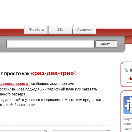
IT-работа
SSL
Аукцион
W
«раз-два-три»!
т просто как
зарегистрировать
свободное доменное имя.
остинг, выбрав подходящий тарифный план или заказать
енного сервера.
оздание сайта у нашего специалиста. Мы можем предложить
йта любой сложности.
пода
регис
шанс