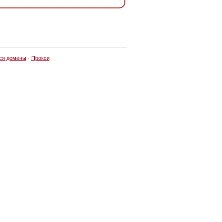
ся домены
·
Прокси