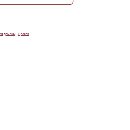
ся домены
·
Прокси