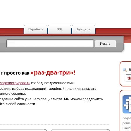
IT-работа
SSL
Аукцион
W
«раз-два-три»!
т просто как
зарегистрировать
свободное доменное имя.
остинг, выбрав подходящий тарифный план или заказать
енного сервера.
оздание сайта у нашего специалиста. Мы можем предложить
йта любой сложности.
пода
регис
шанс