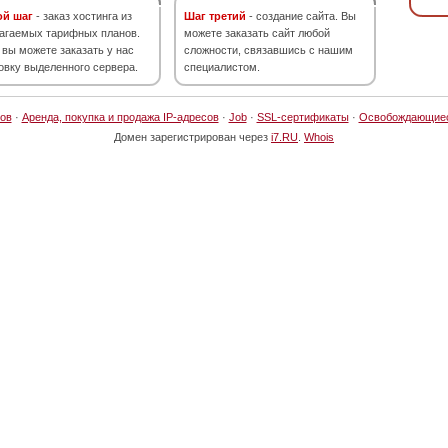
ой шаг
- заказ хостинга из
Шаг третий
- создание сайта. Вы
агаемых тарифных планов.
можете заказать сайт любой
 вы можете заказать у нас
сложности, связавшись с нашим
овку выделенного сервера.
специалистом.
ов
·
Аренда, покупка и продажа IP-адресов
·
Job
·
SSL-сертификаты
·
Освобождающие
Домен зарегистрирован через
i7.RU
.
Whois